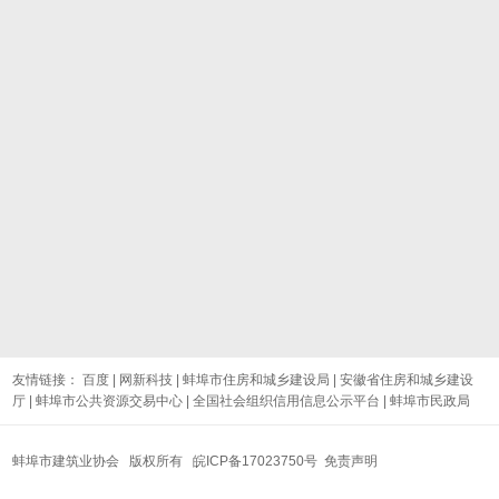
友情链接：
百度
|
网新科技
|
蚌埠市住房和城乡建设局
|
安徽省住房和城乡建设
厅
|
蚌埠市公共资源交易中心
|
全国社会组织信用信息公示平台
|
蚌埠市民政局
蚌埠市建筑业协会 版权所有
皖ICP备17023750号
免责声明