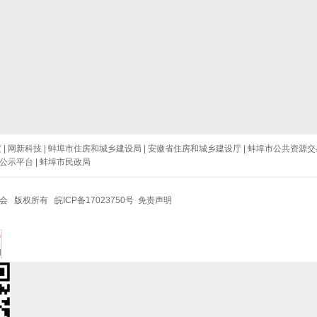
度
|
网新科技
|
蚌埠市住房和城乡建设局
|
安徽省住房和城乡建设厅
|
蚌埠市公共资源交
公示平台
|
蚌埠市民政局
协会 版权所有
皖ICP备17023750号
免责声明
询